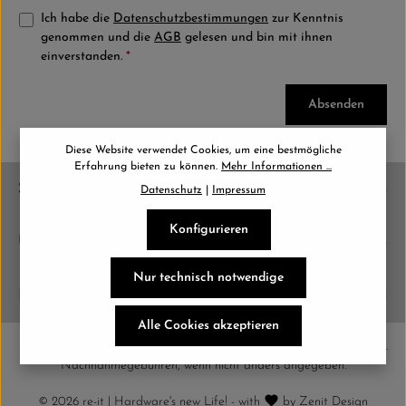
Ich habe die
Datenschutzbestimmungen
zur Kenntnis
genommen und die
AGB
gelesen und bin mit ihnen
einverstanden.
*
Absenden
Diese Website verwendet Cookies, um eine bestmögliche
Erfahrung bieten zu können.
Mehr Informationen ...
Service-Hotline
Datenschutz
|
Impressum
Konfigurieren
Unternehmen
Nur technisch notwendige
Info
Alle Cookies akzeptieren
Alle Preise exkl. gesetzl. Mehrwertsteuer zzgl.
Versandkosten
und ggf.
Nachnahmegebühren, wenn nicht anders angegeben.
© 2026 re-it | Hardware's new Life! - with
by
Zenit Design