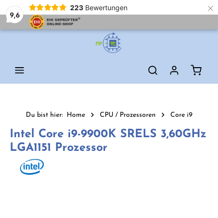
×
223
Bewertungen
9,6
Zum Hauptinhalt springen
Waren
Du bist hier:
Home
CPU / Prozessoren
Core i9
Intel Core i9-9900K SRELS 3,60GHz
LGA1151 Prozessor
Bildergalerie überspringen