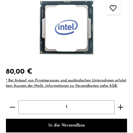
Regulärer Preis:
80,00 €
* Bei Ankauf von Privatpersonen und ausländischen Unternehmen erfolgt
kein Ausweis der MwSt.. Informationen zu Versandkosten siehe AGB.
Produkt Anzahl: Gib den gewünschten Wert ein ode
In die Versandbox