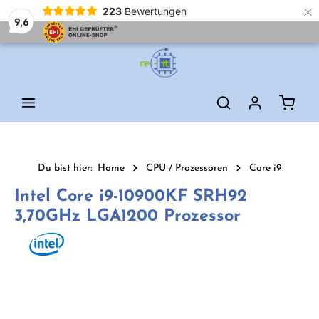
×
223
Bewertungen
9,6
Zum Hauptinhalt springen
Waren
Du bist hier:
Home
CPU / Prozessoren
Core i9
Intel Core i9-10900KF SRH92
3,70GHz LGA1200 Prozessor
Bildergalerie überspringen