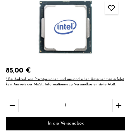
Regulärer Preis:
85,00 €
* Bei Ankauf von Privatpersonen und ausländischen Unternehmen erfolgt
kein Ausweis der MwSt.. Informationen zu Versandkosten siehe AGB.
Produkt Anzahl: Gib den gewünschten Wert ein ode
In die Versandbox