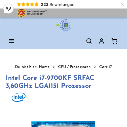
×
223
Bewertungen
9,6
Zum Hauptinhalt springen
Waren
Du bist hier:
Home
CPU / Prozessoren
Core i7
Intel Core i7-9700KF SRFAC
3,60GHz LGA1151 Prozessor
Bildergalerie überspringen