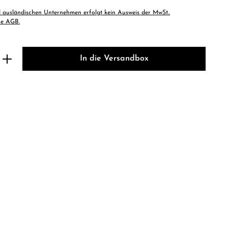
 ausländischen Unternehmen erfolgt kein Ausweis der MwSt..
he AGB.
b den gewünschten Wert ein oder benutze 
In die Versandbox