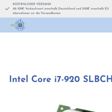
KOSTENLOSER VERSAND
um Hauptinhalt springen
Zur Hauptnavigation springen
Ab 100€ Verkaufswert innerhalb Deutschland und 200€ innerhalb EU
übernehmen wir die Versandkosten
Intel Core i7-920 SLBC
Bildergalerie überspringen