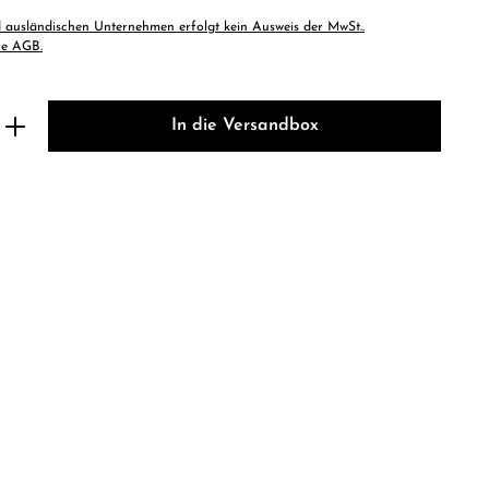
 ausländischen Unternehmen erfolgt kein Ausweis der MwSt..
he AGB.
b den gewünschten Wert ein oder benutze 
In die Versandbox