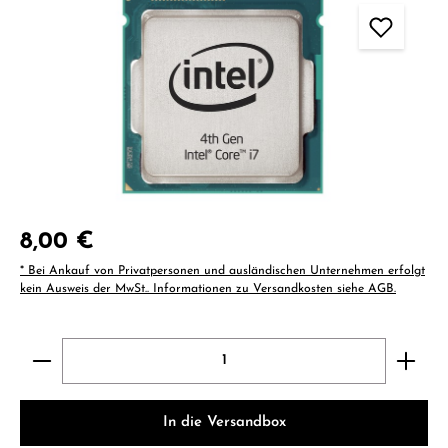
Regulärer Preis:
8,00 €
* Bei Ankauf von Privatpersonen und ausländischen Unternehmen erfolgt
kein Ausweis der MwSt.. Informationen zu Versandkosten siehe AGB.
Produkt Anzahl: Gib den gewünschten Wert ein ode
In die Versandbox