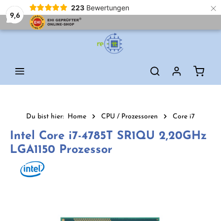
×
223
Bewertungen
9,6
Zum Hauptinhalt springen
Waren
Du bist hier:
Home
CPU / Prozessoren
Core i7
Intel Core i7-4785T SR1QU 2,20GHz
LGA1150 Prozessor
Bildergalerie überspringen