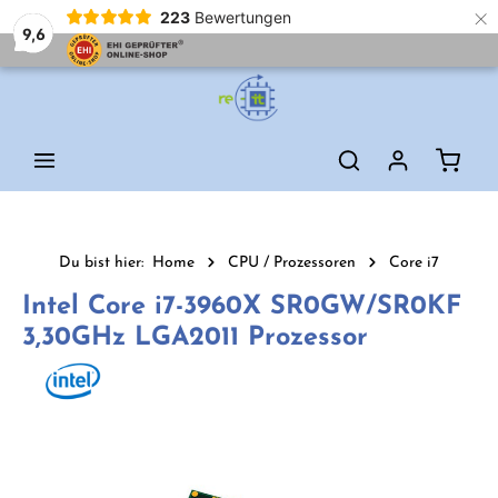
×
223
Bewertungen
9,6
Zum Hauptinhalt springen
Waren
Du bist hier:
Home
CPU / Prozessoren
Core i7
Intel Core i7-3960X SR0GW/SR0KF
3,30GHz LGA2011 Prozessor
Bildergalerie überspringen