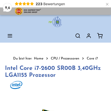
×
223
Bewertungen
9,6
Zum Hauptinhalt springen
Waren
Du bist hier:
Home
CPU / Prozessoren
Core i7
Intel Core i7-2600 SR00B 3,40GHz
LGA1155 Prozessor
Bildergalerie überspringen