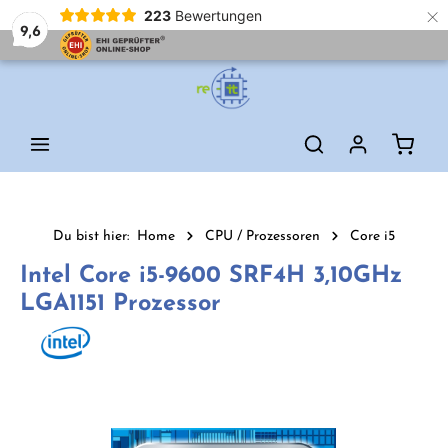
×
223
Bewertungen
9,6
Zum Hauptinhalt springen
Waren
Du bist hier:
Home
CPU / Prozessoren
Core i5
Intel Core i5-9600 SRF4H 3,10GHz
LGA1151 Prozessor
Bildergalerie überspringen