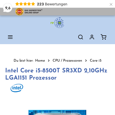
×
223
Bewertungen
9,6
Zum Hauptinhalt springen
Waren
Du bist hier:
Home
CPU / Prozessoren
Core i5
Intel Core i5-8500T SR3XD 2,10GHz
LGA1151 Prozessor
Bildergalerie überspringen