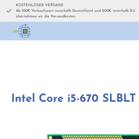
KOSTENLOSER VERSAND
um Hauptinhalt springen
Zur Hauptnavigation springen
Ab 100€ Verkaufswert innerhalb Deutschland und 200€ innerhalb EU
übernehmen wir die Versandkosten
Intel Core i5-670 SLBL
Bildergalerie überspringen