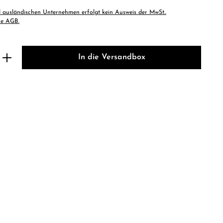
 ausländischen Unternehmen erfolgt kein Ausweis der MwSt..
he AGB.
b den gewünschten Wert ein oder benutze 
In die Versandbox