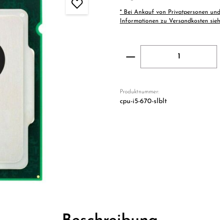
* Bei Ankauf von Privatpersonen und
Informationen zu Versandkosten sie
Produkt Anzahl: Gi
Produktnummer:
cpu-i5-670-slblt