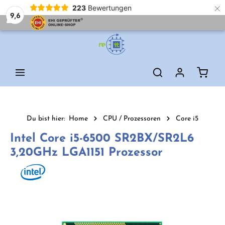
×
223
Bewertungen
9,6
Zum Hauptinhalt springen
Waren
Du bist hier:
Home
CPU / Prozessoren
Core i5
Intel Core i5-6500 SR2BX/SR2L6
3,20GHz LGA1151 Prozessor
Bildergalerie überspringen