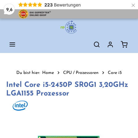
×
223
Bewertungen
9,6
Zum Hauptinhalt springen
Waren
Du bist hier:
Home
CPU / Prozessoren
Core i5
Intel Core i5-2450P SR0G1 3,20GHz
LGA1155 Prozessor
Bildergalerie überspringen