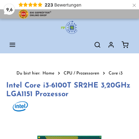
×
223
Bewertungen
9,6
Zum Hauptinhalt springen
Waren
Du bist hier:
Home
CPU / Prozessoren
Core i3
Intel Core i3-6100T SR2HE 3,20GHz
LGA1151 Prozessor
Bildergalerie überspringen