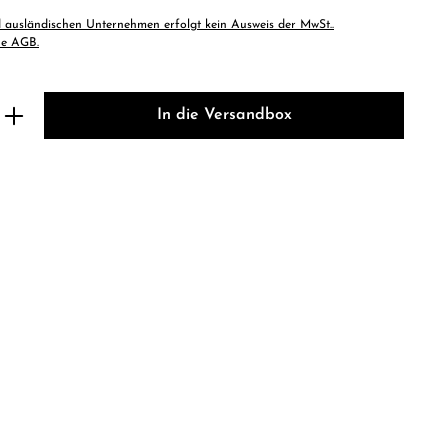
 ausländischen Unternehmen erfolgt kein Ausweis der MwSt..
he AGB.
b den gewünschten Wert ein oder benutze 
In die Versandbox