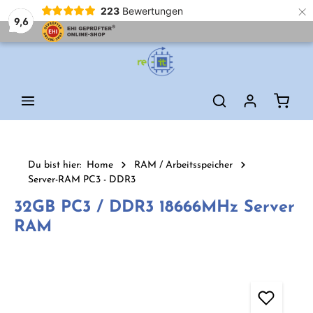
×
223
Bewertungen
9,6
Zum Hauptinhalt springen
Waren
Du bist hier:
Home
RAM / Arbeitsspeicher
Server-RAM PC3 - DDR3
32GB PC3 / DDR3 18666MHz Server
RAM
Bildergalerie überspringen