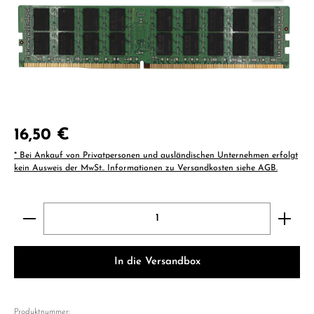
Regulärer Preis:
16,50 €
* Bei Ankauf von Privatpersonen und ausländischen Unternehmen erfolgt
kein Ausweis der MwSt.. Informationen zu Versandkosten siehe AGB.
Produkt Anzahl: Gib den gewünschten Wert ein ode
In die Versandbox
Produktnummer: