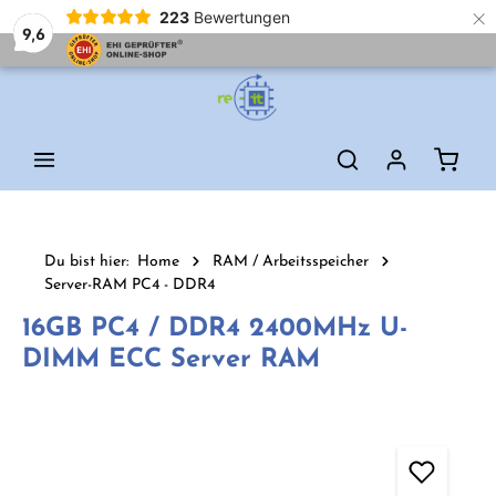
×
223
Bewertungen
9,6
Zum Hauptinhalt springen
Waren
Du bist hier:
Home
RAM / Arbeitsspeicher
Server-RAM PC4 - DDR4
16GB PC4 / DDR4 2400MHz U-
DIMM ECC Server RAM
Bildergalerie überspringen